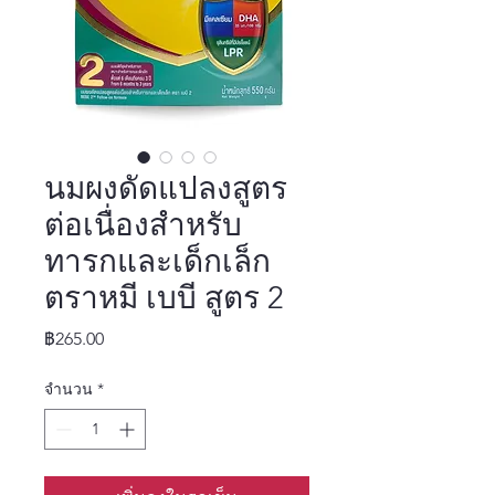
นมผงดัดแปลงสูตร
ต่อเนื่องสำหรับ
ทารกและเด็กเล็ก
ตราหมี เบบี สูตร 2
ราคา
฿265.00
จำนวน
*