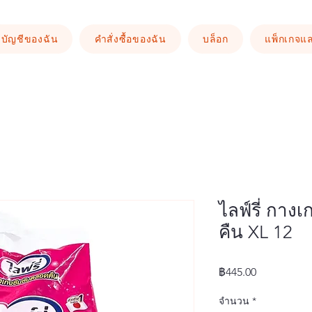
บัญชีของฉัน
คำสั่งซื้อของฉัน
บล็อก
แพ็กเกจแ
ไลฟ์รี่ กาง
คืน XL 12
ราคา
฿445.00
จำนวน
*