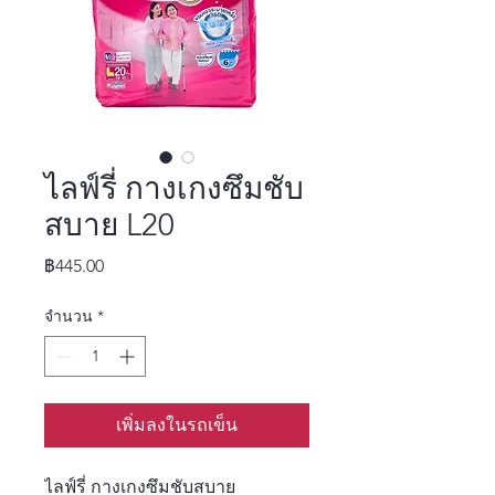
ไลฟ์รี่ กางเกงซึมชับ
สบาย L20
ราคา
฿445.00
จำนวน
*
เพิ่มลงในรถเข็น
ไลฟ์รี่ กางเกงซึมชับสบาย