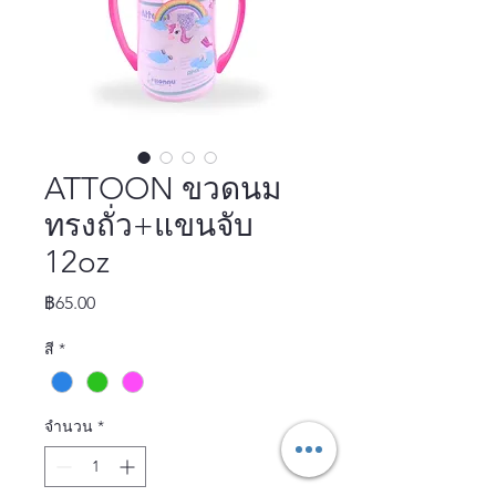
ATTOON ขวดนม
ทรงถั่ว+แขนจับ
12oz
ราคา
฿65.00
สี
*
จำนวน
*