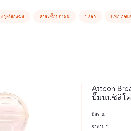
บัญชีของฉัน
คำสั่งซื้อของฉัน
บล็อก
แพ็กเกจแ
Attoon Brea
ปั๊มนมซิลิโ
ราคา
฿89.00
จำนวน
*