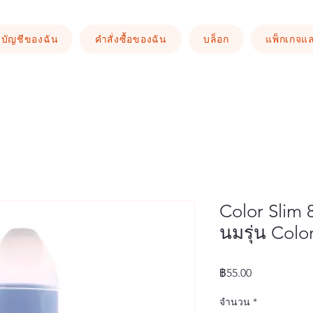
บัญชีของฉัน
คำสั่งซื้อของฉัน
บล็อก
แพ็กเกจแ
Color Sli
นมรุ่น Colo
ราคา
฿55.00
จำนวน
*