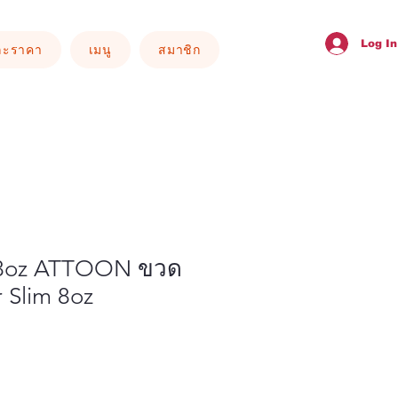
Log In
ละราคา
เมนู
สมาชิก
m 8oz ATTOON ขวด
r Slim 8oz