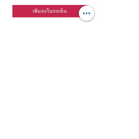
เพิ่มลงในรถเข็น
Hygienic Safe 8oz.
ขวดนม 8oz แบบ Paper
Box/Hygienic Safe “Anti Colic”
------------------------------------------------
------------------------------
ผลิตจากพลาสติกโพรีพรอเปอร์ลีน
(PP-Polypropylene)
ปลอดภัยไม่ผสมเม็ด Recycle ไร้
สาร BPA 100%
------------------------------------------------
------------------------------
Size :M อายุ : 3m+