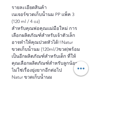
รายละเอียดสินค้า
เนเจอร์ขวดเก็บน้ำนม PP เเพ็ค 3
(120 ml / 4 oz)
สำหรับคุณพ่อคุณแม่มือใหม่ การ
เลือกผลิตภัณฑ์สำหรับเจ้าตัวเล็ก
อาจทำให้คุณปวดหัวได้!!Natur
ขวดเก็บน้ำนม (120ml/3ขวด)พร้อม
เป็นอีกผลิตภัณฑ์สำหรับเด็ก ที่ให้
คุณเลือกผลิตภัณฑ์สำหรับลูกน้อย
ไม่ใช่เรื่องยุ่งยากอีกต่อไป
Natur ขวดเก็บน้ำนม
(120ml/3ขวด)เป็นขวดเก็บน้ำนมที่
ใช้เก็บน้ำนมแม่ สำหรับเด็กแรกเกิด
ขึ้นไป ผลิตจากวัสดุที่ปราศจากสาร
BPA ซึ่งมีความปลอดภัยต่อสุขภาพ
และอนามัยของลูกน้อย นอกจากนี้
ยังสามารถเขียนด้วยดินสอและลบ
ออกได้ง่าย